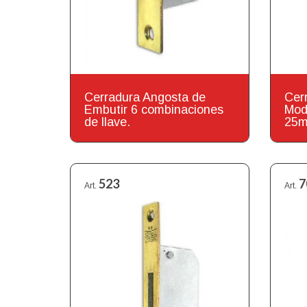
Cerradura Angosta de
Cer
Embutir 6 combinaciones
Mod
de llave.
25
523
7