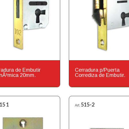
radura de Embutir
Cerradura p/Puerta
nÃ³mica 20mm.
Corrediza de Embutir.
15 1
515-2