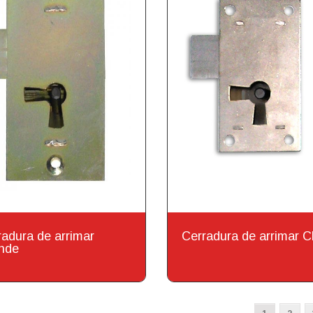
radura de arrimar
Cerradura de arrimar C
nde