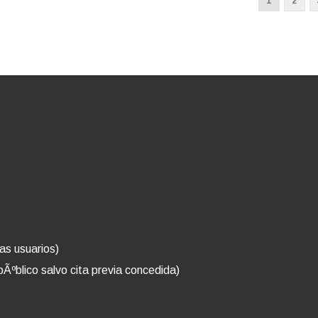
1
2
as usuarios)
pÃºblico salvo cita previa concedida)