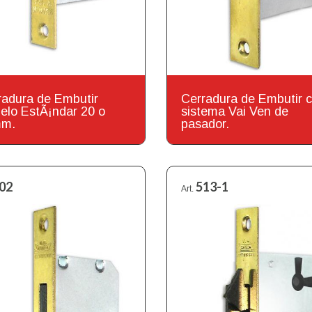
radura de Embutir
Cerradura de Embutir 
elo EstÃ¡ndar 20 o
sistema Vai Ven de
mm.
pasador.
02
513-1