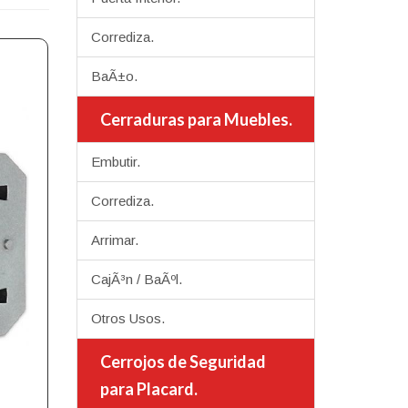
Corrediza.
BaÃ±o.
Cerraduras para Muebles.
Embutir.
Corrediza.
Arrimar.
CajÃ³n / BaÃºl.
Otros Usos.
Cerrojos de Seguridad
para Placard.