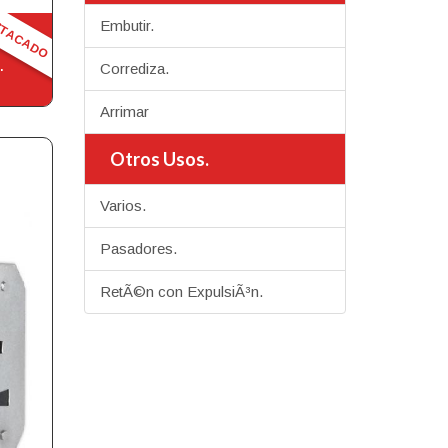
STACADO
Embutir.
6
.
Corrediza.
Arrimar
Otros Usos.
Varios.
Pasadores.
RetÃ©n con ExpulsiÃ³n.